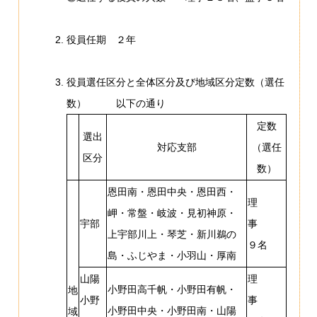
役員任期 ２年
役員選任区分と全体区分及び地域区分定数（選任
数） 以下の通り
定数
選出
対応支部
（選任
区分
数）
恩田南・恩田中央・恩田西・
理
岬・常盤・岐波・見初神原・
宇部
事
上宇部川上・琴芝・新川鵜の
９名
島・ふじやま・小羽山・厚南
山陽
理
小野田高千帆・小野田有帆・
地
小野
事
小野田中央・小野田南・山陽
域