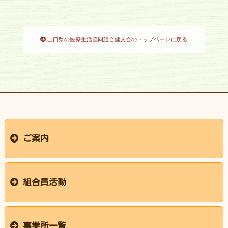
山口県の医療生活協同組合健文会のトップページに戻る
ご案内
医療福祉生協とは
医療生協健文会とは
理念
理事長挨拶
健文会あゆみ・組織現世
組合員・出資金とは
組合員活動
支部
支部の活動ブログ
班会・教室・たまり場
健康づくり
まちづくり
平和へのとりくみ
ボランティア活動
機関紙「健康のひろば」
お結びの会
にじっこ
小羽山子どもごはん「もやい」
事業所一覧