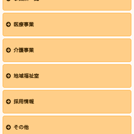
医療事業所
介護事業所
その他（本部・支援部・保育園）
医療事業
医療事業
介護事業
介護事業
居宅介護支援
リハビリステップげんき
協立デイサービスふじやま
リハビリデイサービスたんぽぽ
訪問看護
ヘルパーステーションはばたき
協立グループホームかいなん
南部第１高齢者総合相談センター
（宇部市南部第１地域包括支援センター）
地域福祉室
地域福祉室 メロス
採用情報
採用情報
募集要項
その他