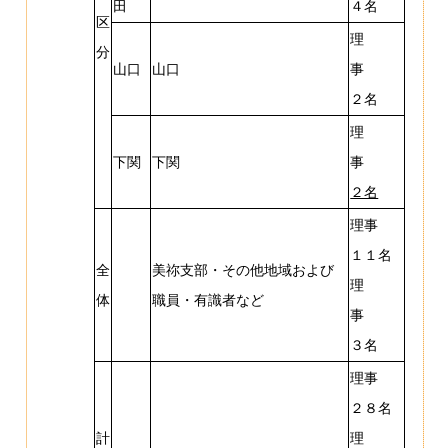
田
４名
区
理
分
山口
山口
事
２名
理
下関
下関
事
２名
理事
１１名
全
美祢支部・その他地域および
理
体
職員・有識者など
事
３名
理事
２８名
計
理